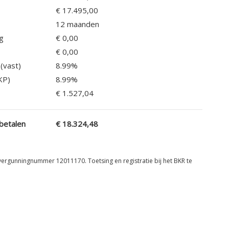
€ 17.495,00
12
maanden
ng
€ 0,00
€ 0,00
(vast)
8.99
%
KP)
8.99
%
€ 1.527,04
betalen
€ 18.324,48
vergunningnummer 12011170. Toetsing en registratie bij het BKR te