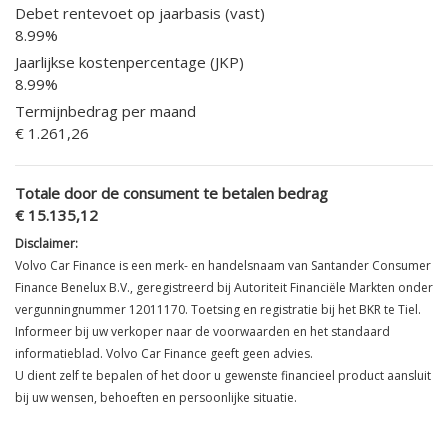
Debet rentevoet op jaarbasis (vast)
8.99
%
Jaarlijkse kostenpercentage (JKP)
8.99
%
Termijnbedrag per maand
€ 1.261,26
Totale door de consument te betalen bedrag
€ 15.135,12
Disclaimer:
Volvo Car Finance is een merk- en handelsnaam van Santander Consumer
Finance Benelux B.V., geregistreerd bij Autoriteit Financiële Markten onder
vergunningnummer 12011170. Toetsing en registratie bij het BKR te Tiel.
Informeer bij uw verkoper naar de voorwaarden en het standaard
informatieblad. Volvo Car Finance geeft geen advies.
U dient zelf te bepalen of het door u gewenste financieel product aansluit
bij uw wensen, behoeften en persoonlijke situatie.