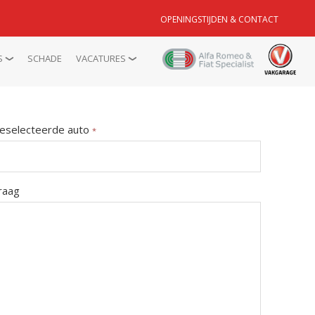
OPENINGSTIJDEN & CONTACT
S
SCHADE
VACATURES
eselecteerde auto
*
raag